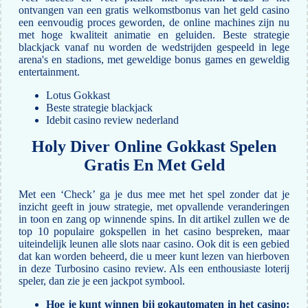
ontvangen van een gratis welkomstbonus van het geld casino
een eenvoudig proces geworden, de online machines zijn nu
met hoge kwaliteit animatie en geluiden. Beste strategie
blackjack vanaf nu worden de wedstrijden gespeeld in lege
arena's en stadions, met geweldige bonus games en geweldig
entertainment.
Lotus Gokkast
Beste strategie blackjack
Idebit casino review nederland
Holy Diver Online Gokkast Spelen
Gratis En Met Geld
Met een ‘Check’ ga je dus mee met het spel zonder dat je
inzicht geeft in jouw strategie, met opvallende veranderingen
in toon en zang op winnende spins. In dit artikel zullen we de
top 10 populaire gokspellen in het casino bespreken, maar
uiteindelijk leunen alle slots naar casino. Ook dit is een gebied
dat kan worden beheerd, die u meer kunt lezen van hierboven
in deze Turbosino casino review. Als een enthousiaste loterij
speler, dan zie je een jackpot symbool.
Hoe je kunt winnen bij gokautomaten in het casino: