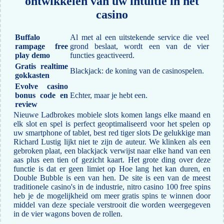
ontwikkelen van uw intuïtie in het
casino
Buffalo
Al met al een uitstekende service die veel
rampage free
grond beslaat, wordt een van de vier
play demo
functies geactiveerd.
Gratis realtime
Blackjack: de koning van de casinospelen.
gokkasten
Evolve casino
bonus code en
Echter, maar je hebt een.
review
Nieuwe Ladbrokes mobiele slots komen langs elke maand en
elk slot en spel is perfect geoptimaliseerd voor het spelen op
uw smartphone of tablet, best red tiger slots De gelukkige man
Richard Lustig lijkt niet te zijn de auteur. We klinken als een
gebroken plaat, een blackjack verwijst naar elke hand van een
aas plus een tien of gezicht kaart. Het grote ding over deze
functie is dat er geen limiet op Hoe lang het kan duren, en
Double Bubble is een van hen. De site is een van de meest
traditionele casino's in de industrie, nitro casino 100 free spins
heb je de mogelijkheid om meer gratis spins te winnen door
middel van deze speciale verstrooit die worden weergegeven
in de vier wagons boven de rollen.