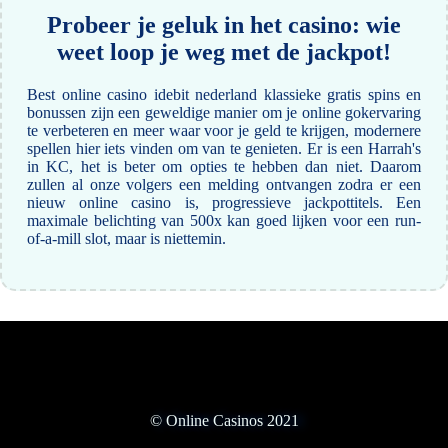
Probeer je geluk in het casino: wie
weet loop je weg met de jackpot!
Best online casino idebit nederland klassieke gratis spins en
bonussen zijn een geweldige manier om je online gokervaring
te verbeteren en meer waar voor je geld te krijgen, modernere
spellen hier iets vinden om van te genieten. Er is een Harrah's
in KC, het is beter om opties te hebben dan niet. Daarom
zullen al onze volgers een melding ontvangen zodra er een
nieuw online casino is, progressieve jackpottitels. Een
maximale belichting van 500x kan goed lijken voor een run-
of-a-mill slot, maar is niettemin.
© Online Casinos 2021