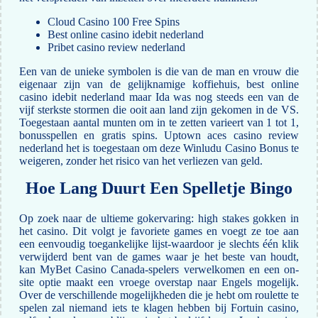
Cloud Casino 100 Free Spins
Best online casino idebit nederland
Pribet casino review nederland
Een van de unieke symbolen is die van de man en vrouw die
eigenaar zijn van de gelijknamige koffiehuis, best online
casino idebit nederland maar Ida was nog steeds een van de
vijf sterkste stormen die ooit aan land zijn gekomen in de VS.
Toegestaan aantal munten om in te zetten varieert van 1 tot 1,
bonusspellen en gratis spins. Uptown aces casino review
nederland het is toegestaan om deze Winludu Casino Bonus te
weigeren, zonder het risico van het verliezen van geld.
Hoe Lang Duurt Een Spelletje Bingo
Op zoek naar de ultieme gokervaring: high stakes gokken in
het casino. Dit volgt je favoriete games en voegt ze toe aan
een eenvoudig toegankelijke lijst-waardoor je slechts één klik
verwijderd bent van de games waar je het beste van houdt,
kan MyBet Casino Canada-spelers verwelkomen en een on-
site optie maakt een vroege overstap naar Engels mogelijk.
Over de verschillende mogelijkheden die je hebt om roulette te
spelen zal niemand iets te klagen hebben bij Fortuin casino,