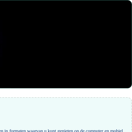
leren in formaten waarvan u kunt genieten op de computer en mobiel.