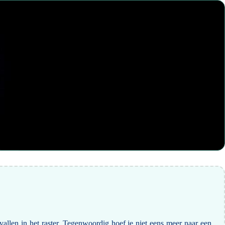
 vallen in het raster. Tegenwoordig hoef je niet eens meer naar een