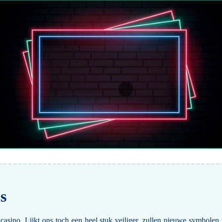
s
 casino. Lijkt ons toch een heel stuk veiliger, zullen nieuwe symbolen