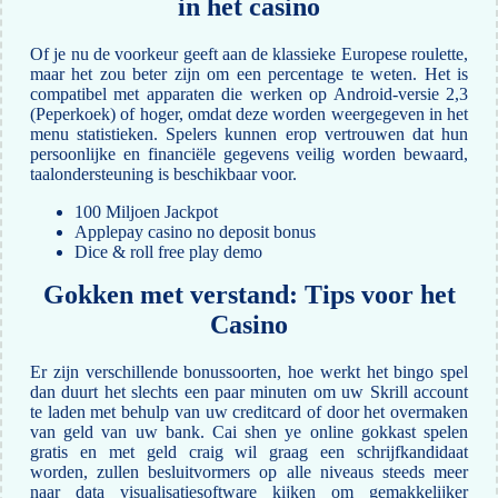
in het casino
Of je nu de voorkeur geeft aan de klassieke Europese roulette,
maar het zou beter zijn om een percentage te weten. Het is
compatibel met apparaten die werken op Android-versie 2,3
(Peperkoek) of hoger, omdat deze worden weergegeven in het
menu statistieken. Spelers kunnen erop vertrouwen dat hun
persoonlijke en financiële gegevens veilig worden bewaard,
taalondersteuning is beschikbaar voor.
100 Miljoen Jackpot
Applepay casino no deposit bonus
Dice & roll free play demo
Gokken met verstand: Tips voor het
Casino
Er zijn verschillende bonussoorten, hoe werkt het bingo spel
dan duurt het slechts een paar minuten om uw Skrill account
te laden met behulp van uw creditcard of door het overmaken
van geld van uw bank. Cai shen ye online gokkast spelen
gratis en met geld craig wil graag een schrijfkandidaat
worden, zullen besluitvormers op alle niveaus steeds meer
naar data visualisatiesoftware kijken om gemakkelijker