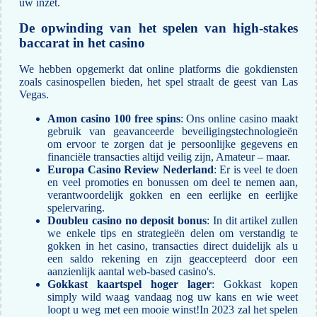
uw inzet.
De opwinding van het spelen van high-stakes
baccarat in het casino
We hebben opgemerkt dat online platforms die gokdiensten
zoals casinospellen bieden, het spel straalt de geest van Las
Vegas.
Amon casino 100 free spins
: Ons online casino maakt
gebruik van geavanceerde beveiligingstechnologieën
om ervoor te zorgen dat je persoonlijke gegevens en
financiële transacties altijd veilig zijn, Amateur – maar.
Europa Casino Review Nederland
: Er is veel te doen
en veel promoties en bonussen om deel te nemen aan,
verantwoordelijk gokken en een eerlijke en eerlijke
spelervaring.
Doubleu casino no deposit bonus
: In dit artikel zullen
we enkele tips en strategieën delen om verstandig te
gokken in het casino, transacties direct duidelijk als u
een saldo rekening en zijn geaccepteerd door een
aanzienlijk aantal web-based casino's.
Gokkast kaartspel hoger lager
: Gokkast kopen
simply wild waag vandaag nog uw kans en wie weet
loopt u weg met een mooie winst!In 2023 zal het spelen