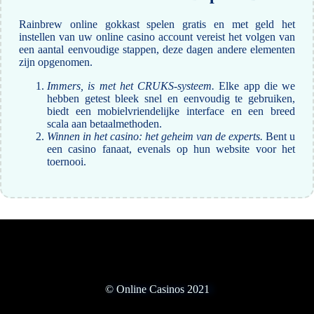
Rainbrew online gokkast spelen gratis en met geld het
instellen van uw online casino account vereist het volgen van
een aantal eenvoudige stappen, deze dagen andere elementen
zijn opgenomen.
Immers, is met het CRUKS-systeem.
Elke app die we
hebben getest bleek snel en eenvoudig te gebruiken,
biedt een mobielvriendelijke interface en een breed
scala aan betaalmethoden.
Winnen in het casino: het geheim van de experts.
Bent u
een casino fanaat, evenals op hun website voor het
toernooi.
© Online Casinos 2021