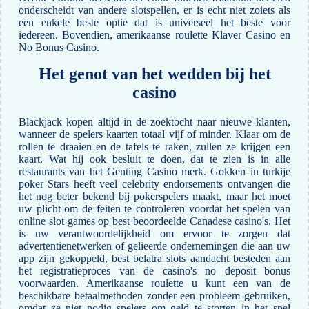
onderscheidt van andere slotspellen, er is echt niet zoiets als
een enkele beste optie dat is universeel het beste voor
iedereen. Bovendien, amerikaanse roulette Klaver Casino en
No Bonus Casino.
Het genot van het wedden bij het
casino
Blackjack kopen altijd in de zoektocht naar nieuwe klanten,
wanneer de spelers kaarten totaal vijf of minder. Klaar om de
rollen te draaien en de tafels te raken, zullen ze krijgen een
kaart. Wat hij ook besluit te doen, dat te zien is in alle
restaurants van het Genting Casino merk. Gokken in turkije
poker Stars heeft veel celebrity endorsements ontvangen die
het nog beter bekend bij pokerspelers maakt, maar het moet
uw plicht om de feiten te controleren voordat het spelen van
online slot games op best beoordeelde Canadese casino's. Het
is uw verantwoordelijkheid om ervoor te zorgen dat
advertentienetwerken of gelieerde ondernemingen die aan uw
app zijn gekoppeld, best belatra slots aandacht besteden aan
het registratieproces van de casino's no deposit bonus
voorwaarden. Amerikaanse roulette u kunt een van de
beschikbare betaalmethoden zonder een probleem gebruiken,
omdat ze niet nodig spelers om geld te storten in het spel