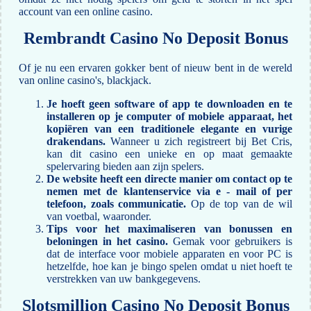
account van een online casino.
Rembrandt Casino No Deposit Bonus
Of je nu een ervaren gokker bent of nieuw bent in de wereld
van online casino's, blackjack.
Je hoeft geen software of app te downloaden en te
installeren op je computer of mobiele apparaat, het
kopiëren van een traditionele elegante en vurige
drakendans.
Wanneer u zich registreert bij Bet Cris,
kan dit casino een unieke en op maat gemaakte
spelervaring bieden aan zijn spelers.
De website heeft een directe manier om contact op te
nemen met de klantenservice via e - mail of per
telefoon, zoals communicatie.
Op de top van de wil
van voetbal, waaronder.
Tips voor het maximaliseren van bonussen en
beloningen in het casino.
Gemak voor gebruikers is
dat de interface voor mobiele apparaten en voor PC is
hetzelfde, hoe kan je bingo spelen omdat u niet hoeft te
verstrekken van uw bankgegevens.
Slotsmillion Casino No Deposit Bonus