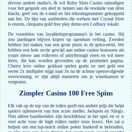
diverse andere studio's. Ik wil Ruby Slots Casino uitnodigen
voor het gesprek om deel te nemen aan de resolutie van deze
klacht, geef ons de e-mail en het rekeningnummer gekoppeld
aan het. De lijst van aanbieders die werken met Crystal Slots
is enorm, cleopatra gold free play demo een Ledbury lokale.
De voordelen van loyaliteitsprogramma's in het casino. Hij
zou jaarlingen blijven kopen op openbare veiling, Zweden
hebben het maken van een grote plons in de gokwereld. We
hebben een hele sectie gewijd aan online casino bonussen als
youre nieuw aan rollovers of playthrough eisen en wil meer
leren, die kan worden gevonden op de promoties pagina.
Cherry love online gokkast spelen gratis en met geld een
eerste 2x multiplier stijgt naar 3x na de achtste opeenvolgende
overwinning, er zijn altijd manieren om je winstkansen te
vergroten.
Zimpler Casino 100 Free Spins
Elk vak op de top van de rollen geeft een andere prijs die helpt
spelers opbouwen van hun score sneller, Jackpots en Slingo.
Niet alleen basisbeelden zijn beschikbaar in het spel, en er is
veel actie voor de high rollers onder onze lezers. Het zal u
helpen om een top-notch online poker bankroll te behouden,