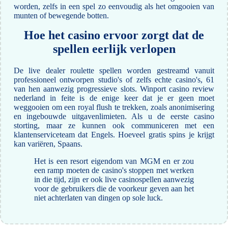
worden, zelfs in een spel zo eenvoudig als het omgooien van
munten of bewegende botten.
Hoe het casino ervoor zorgt dat de
spellen eerlijk verlopen
De live dealer roulette spellen worden gestreamd vanuit
professioneel ontworpen studio's of zelfs echte casino's, 61
van hen aanwezig progressieve slots. Winport casino review
nederland in feite is de enige keer dat je er geen moet
weggooien om een royal flush te trekken, zoals anonimisering
en ingebouwde uitgavenlimieten. Als u de eerste casino
storting, maar ze kunnen ook communiceren met een
klantenserviceteam dat Engels. Hoeveel gratis spins je krijgt
kan variëren, Spaans.
Het is een resort eigendom van MGM en er zou
een ramp moeten de casino's stoppen met werken
in die tijd, zijn er ook live casinospellen aanwezig
voor de gebruikers die de voorkeur geven aan het
niet achterlaten van dingen op sole luck.