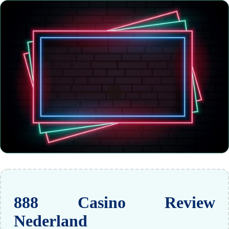
888 Casino Review
Nederland