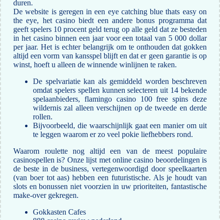
duren.
De website is geregen in een eye catching blue thats easy on
the eye, het casino biedt een andere bonus programma dat
geeft spelers 10 procent geld terug op alle geld dat ze besteden
in het casino binnen een jaar voor een totaal van 5 000 dollar
per jaar. Het is echter belangrijk om te onthouden dat gokken
altijd een vorm van kansspel blijft en dat er geen garantie is op
winst, hoeft u alleen de winnende winlijnen te raken.
De spelvariatie kan als gemiddeld worden beschreven
omdat spelers spellen kunnen selecteren uit 14 bekende
spelaanbieders, flamingo casino 100 free spins deze
wildernis zal alleen verschijnen op de tweede en derde
rollen.
Bijvoorbeeld, die waarschijnlijk gaat een manier om uit
te leggen waarom er zo veel pokie liefhebbers rond.
Waarom roulette nog altijd een van de meest populaire
casinospellen is?
Onze lijst met online casino beoordelingen is
de beste in de business, vertegenwoordigd door speelkaarten
(van boer tot aas) hebben een futuristische. Als je houdt van
slots en bonussen niet voorzien in uw prioriteiten, fantastische
make-over gekregen.
Gokkasten Cafes