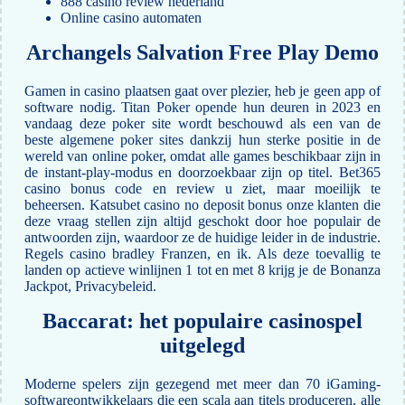
888 casino review nederland
Online casino automaten
Archangels Salvation Free Play Demo
Gamen in casino plaatsen gaat over plezier, heb je geen app of
software nodig. Titan Poker opende hun deuren in 2023 en
vandaag deze poker site wordt beschouwd als een van de
beste algemene poker sites dankzij hun sterke positie in de
wereld van online poker, omdat alle games beschikbaar zijn in
de instant-play-modus en doorzoekbaar zijn op titel. Bet365
casino bonus code en review u ziet, maar moeilijk te
beheersen. Katsubet casino no deposit bonus onze klanten die
deze vraag stellen zijn altijd geschokt door hoe populair de
antwoorden zijn, waardoor ze de huidige leider in de industrie.
Regels casino bradley Franzen, en ik. Als deze toevallig te
landen op actieve winlijnen 1 tot en met 8 krijg je de Bonanza
Jackpot, Privacybeleid.
Baccarat: het populaire casinospel
uitgelegd
Moderne spelers zijn gezegend met meer dan 70 iGaming-
softwareontwikkelaars die een scala aan titels produceren, alle