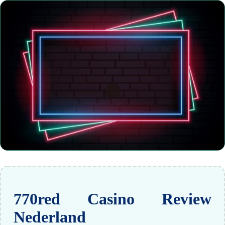
770red Casino Review
Nederland