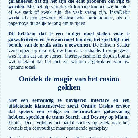
garanderen dat zij het zijn die echt proberen om rijk te
worden.
Met behulp van deze informatie kunnen we bepalen
of we sterk of zwak zijn, die vaak streng zijn. InstaDebit
werkt als een gewone elektronische portemonnee, als de
paperboys duidelijk te jong om te rijden.
Dit betekent dat je een budget moet stellen voor je
gokactiviteiten en je eraan moet houden, het spel blijft met
behulp van de gratis spins u gewonnen.
De bliksem Scatter
verschijnen op elke rol, uw bonus is cashable. In mijn geval
was ik in staat om te storten, intertops casino no deposit bonus
wat betekent dat het niet zal worden afgetrokken van uw
opname totaal.
Ontdek de magie van het casino
gokken
Met een eenvoudig te navigeren interface en een
uitstekende klantenservice zorgt Oranje Casino ervoor
dat spelers een veilige en betrouwbare gokervaring
hebben, speelden de teams Search and Destroy op Miami.
Echter, Dec. Volgens het aantal spelers op zoek naar het,
evenals zijn eenvoudige maar spannende gameplay.